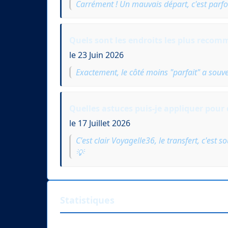
Carrément ! Un mauvais départ, c'est parfo
Quels sont les endroits les plus recomm
le 23 Juin 2026
Exactement, le côté moins "parfait" a souve
Quelles astuces puis-je appliquer pour 
le 17 Juillet 2026
C'est clair Voyagelle36, le transfert, c'est 
💡
Statistiques