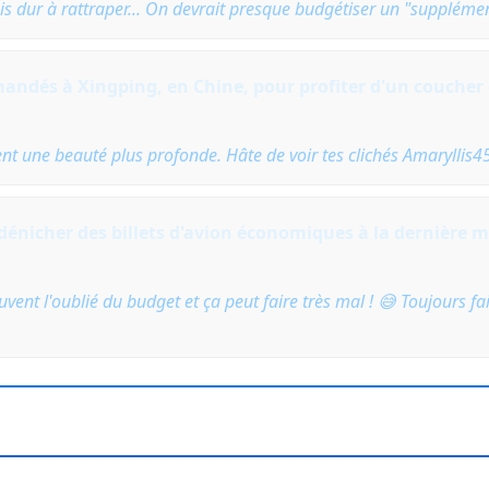
is dur à rattraper... On devrait presque budgétiser un "suppléme
andés à Xingping, en Chine, pour profiter d'un coucher d
nt une beauté plus profonde. Hâte de voir tes clichés Amaryllis4
dénicher des billets d'avion économiques à la dernière m
souvent l'oublié du budget et ça peut faire très mal ! 😅 Toujours 