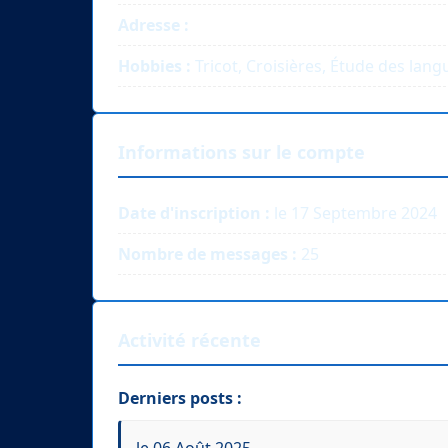
Adresse :
Hobbies :
Tricot, Croisières, Étude des lan
Informations sur le compte
Date d'inscription :
le 17 Septembre 2024
Nombre de messages :
25
Activité récente
Derniers posts :
le 06 Août 2025