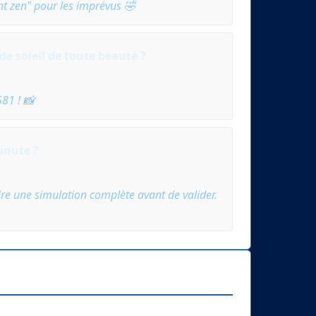
nt zen" pour les imprévus 🤣
e soleil de toute beauté ?
581 ! 📸
inute ?
faire une simulation complète avant de valider.