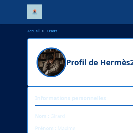
Accueil
>
Users
Profil de Hermès
Informations personnelles
Nom :
Girard
Prénom :
Maxime