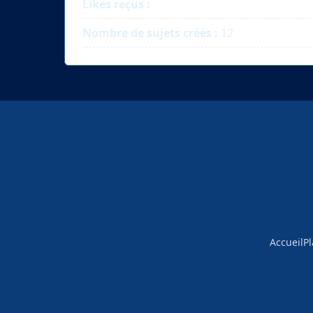
Likes reçus :
Nombre de sujets créés :
12
Accueil
Pl