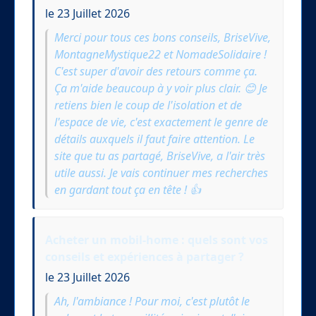
le 23 Juillet 2026
Merci pour tous ces bons conseils, BriseVive,
MontagneMystique22 et NomadeSolidaire !
C'est super d'avoir des retours comme ça.
Ça m'aide beaucoup à y voir plus clair. 😊 Je
retiens bien le coup de l'isolation et de
l'espace de vie, c'est exactement le genre de
détails auxquels il faut faire attention. Le
site que tu as partagé, BriseVive, a l'air très
utile aussi. Je vais continuer mes recherches
en gardant tout ça en tête ! 👍
Acheter un mobil-home : quels sont vos
conseils et expériences à partager ?
le 23 Juillet 2026
Ah, l'ambiance ! Pour moi, c'est plutôt le