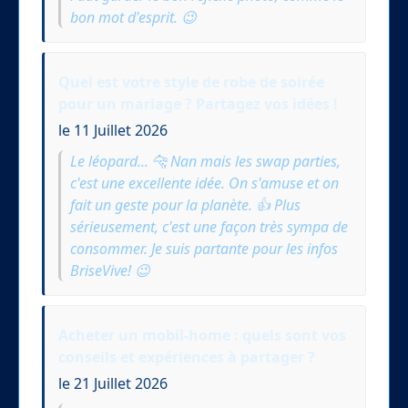
bon mot d'esprit. 😉
Quel est votre style de robe de soirée
pour un mariage ? Partagez vos idées !
le 11 Juillet 2026
Le léopard... 🐆 Nan mais les swap parties,
c'est une excellente idée. On s'amuse et on
fait un geste pour la planète. 👍 Plus
sérieusement, c'est une façon très sympa de
consommer. Je suis partante pour les infos
BriseVive! 😉
Acheter un mobil-home : quels sont vos
conseils et expériences à partager ?
le 21 Juillet 2026