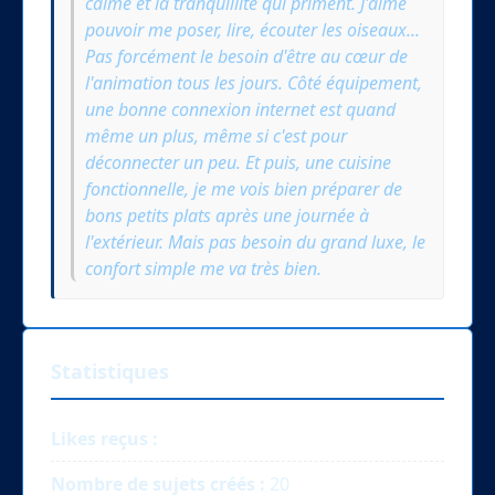
calme et la tranquillité qui priment. J'aime
pouvoir me poser, lire, écouter les oiseaux...
Pas forcément le besoin d'être au cœur de
l'animation tous les jours. Côté équipement,
une bonne connexion internet est quand
même un plus, même si c'est pour
déconnecter un peu. Et puis, une cuisine
fonctionnelle, je me vois bien préparer de
bons petits plats après une journée à
l'extérieur. Mais pas besoin du grand luxe, le
confort simple me va très bien.
Statistiques
Likes reçus :
Nombre de sujets créés :
20