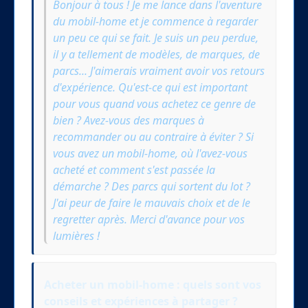
Bonjour à tous ! Je me lance dans l'aventure
du mobil-home et je commence à regarder
un peu ce qui se fait. Je suis un peu perdue,
il y a tellement de modèles, de marques, de
parcs... J'aimerais vraiment avoir vos retours
d'expérience. Qu'est-ce qui est important
pour vous quand vous achetez ce genre de
bien ? Avez-vous des marques à
recommander ou au contraire à éviter ? Si
vous avez un mobil-home, où l'avez-vous
acheté et comment s'est passée la
démarche ? Des parcs qui sortent du lot ?
J'ai peur de faire le mauvais choix et de le
regretter après. Merci d'avance pour vos
lumières !
Acheter un mobil-home : quels sont vos
conseils et expériences à partager ?