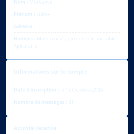
Nom :
Morozova
Prénom :
Lubov
Adresse :
Hobbies :
Mots croisés, Jeux de rôle sur table,
Apiculture
Informations sur le compte
Date d'inscription :
le 15 Octobre 2024
Nombre de messages :
31
Activité récente