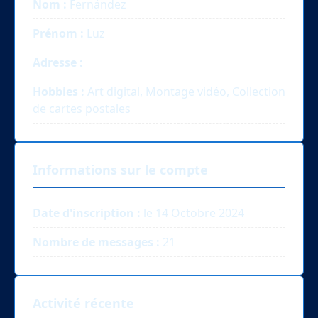
Nom :
Fernández
Prénom :
Luz
Adresse :
Hobbies :
Art digital, Montage vidéo, Collection
de cartes postales
Informations sur le compte
Date d'inscription :
le 14 Octobre 2024
Nombre de messages :
21
Activité récente