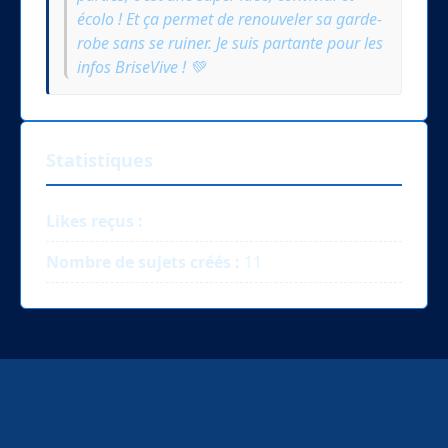
écolo ! Et ça permet de renouveler sa garde-
robe sans se ruiner. Je suis partante pour les
infos BriseVive ! 💚
Statistiques
Likes reçus :
Nombre de sujets créés :
11