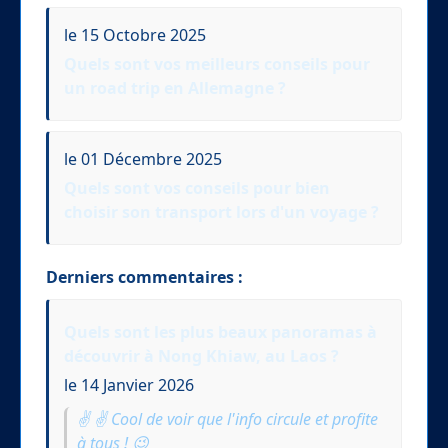
le 15 Octobre 2025
Quels sont vos meilleurs conseils pour
un road trip en Allemagne ?
le 01 Décembre 2025
Quels sont vos conseils pour bien
choisir son transport lors d'un voyage ?
Derniers commentaires :
Quels sont les plus beaux panoramas à
découvrir à Nong Khiaw, au Laos ?
le 14 Janvier 2026
✌️ ✌️ Cool de voir que l'info circule et profite
à tous ! 😉