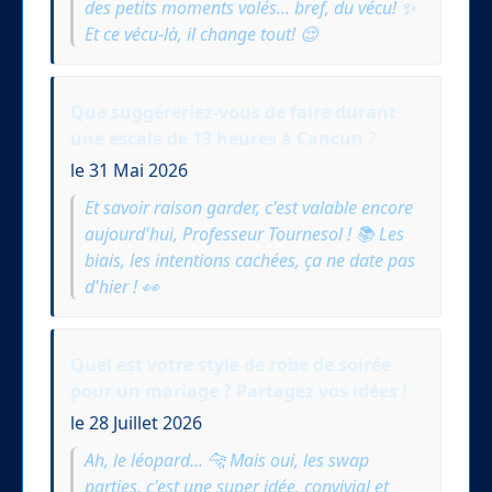
des petits moments volés... bref, du vécu! ✨
Et ce vécu-là, il change tout! 😌
Que suggéreriez-vous de faire durant
une escale de 13 heures à Cancun ?
le 31 Mai 2026
Et savoir raison garder, c'est valable encore
aujourd'hui, Professeur Tournesol ! 📚 Les
biais, les intentions cachées, ça ne date pas
d'hier ! 👀
Quel est votre style de robe de soirée
pour un mariage ? Partagez vos idées !
le 28 Juillet 2026
Ah, le léopard... 🐆 Mais oui, les swap
parties, c'est une super idée, convivial et