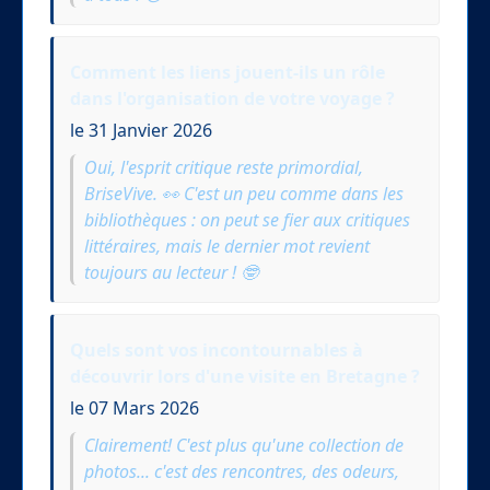
Comment les liens jouent-ils un rôle
dans l'organisation de votre voyage ?
le 31 Janvier 2026
Oui, l'esprit critique reste primordial,
BriseVive. 👀 C'est un peu comme dans les
bibliothèques : on peut se fier aux critiques
littéraires, mais le dernier mot revient
toujours au lecteur ! 🤓
Quels sont vos incontournables à
découvrir lors d'une visite en Bretagne ?
le 07 Mars 2026
Clairement! C'est plus qu'une collection de
photos... c'est des rencontres, des odeurs,