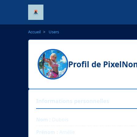
Accueil
>
Users
Profil de PixelN
Informations personnelles
Nom :
Dubois
Prénom :
Amélie