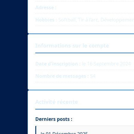
Adresse :
Hobbies :
Softball, Tir à l’arc, Développeme
Informations sur le compte
Date d'inscription :
le 16 Septembre 2024
Nombre de messages :
54
Activité récente
Derniers posts :
le 01 Décembre 2025