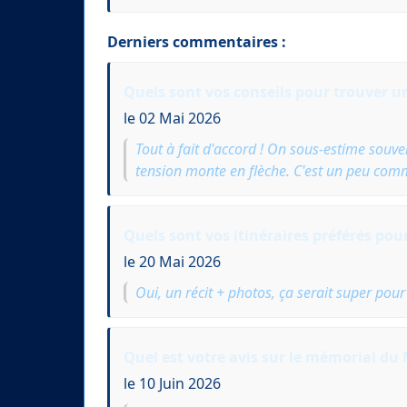
Derniers commentaires :
Quels sont vos conseils pour trouver un
le 02 Mai 2026
Tout à fait d'accord ! On sous-estime souven
tension monte en flèche. C'est un peu comm
Quels sont vos itinéraires préférés pour
le 20 Mai 2026
Oui, un récit + photos, ça serait super pour
Quel est votre avis sur le mémorial du M
le 10 Juin 2026