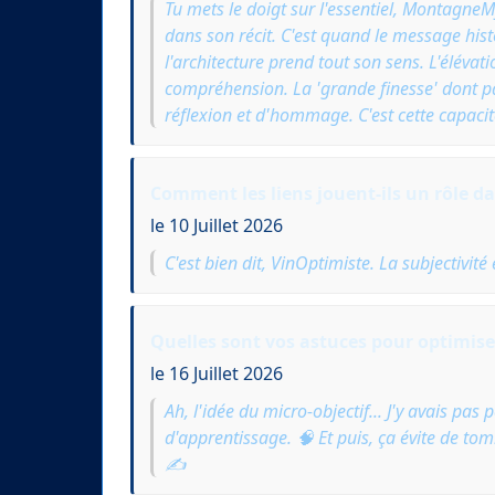
Tu mets le doigt sur l'essentiel, MontagneM
dans son récit. C'est quand le message hist
l'architecture prend tout son sens. L'élévat
compréhension. La 'grande finesse' dont pa
réflexion et d'hommage. C'est cette capacité
Comment les liens jouent-ils un rôle da
le 10 Juillet 2026
C'est bien dit, VinOptimiste. La subjectivité
Quelles sont vos astuces pour optimiser
le 16 Juillet 2026
Ah, l'idée du micro-objectif... J'y avais p
d'apprentissage. 🧠 Et puis, ça évite de tom
✍️