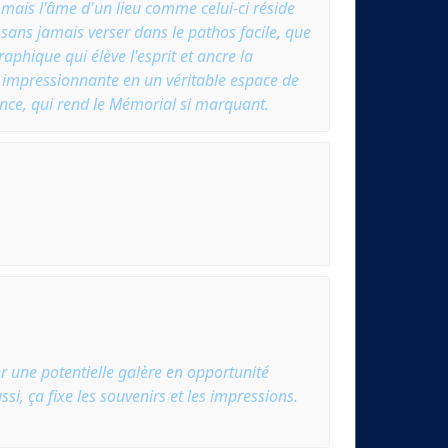
, mais l'âme d'un lieu comme celui-ci réside
 sans jamais verser dans le pathos facile, que
aphique qui élève l'esprit et ancre la
e impressionnante en un véritable espace de
ience, qui rend le Mémorial si marquant.
er une potentielle galère en opportunité
si, ça fixe les souvenirs et les impressions.