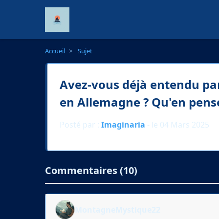
Accueil
>
Sujet
Avez-vous déjà entendu parle
en Allemagne ? Qu'en pens
Posté par :
Imaginaria
- le 04 Mars 2025
Commentaires (10)
MontagneMystique22