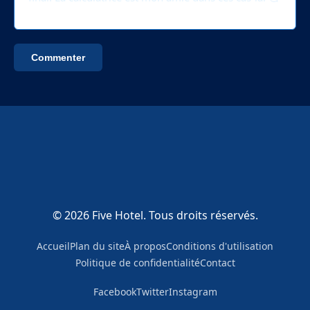
Commenter
© 2026 Five Hotel. Tous droits réservés.
Accueil
Plan du site
À propos
Conditions d'utilisation
Politique de confidentialité
Contact
Facebook
Twitter
Instagram